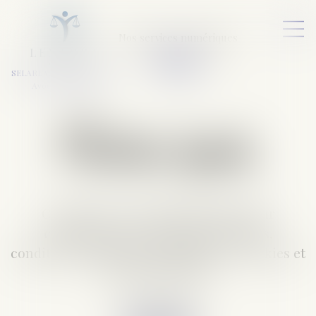
Nos services numériques
L
E
X
A
URA
a
v
ocats
SELARL VARET-DESFORET
Avocats Associés
Mentions legales
Consultez nos mentions légales pour
comprendre nos obligations légales,
conditions d'utilisation, politique de cookies et
de confidentialité.