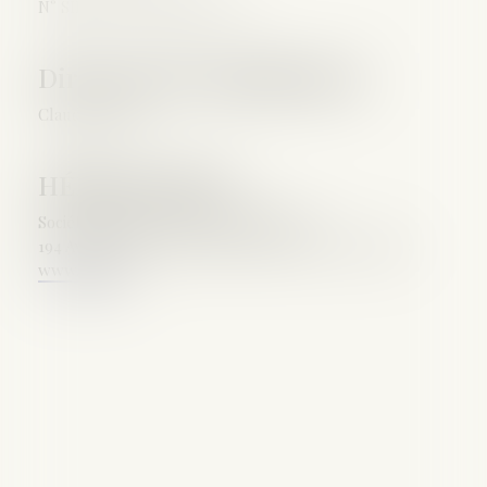
N° SIRET : 943 589 564 00013
Directeur de la publication
Claude VARET
HÉBERGEMENT
Société SEPTEO DIGITAL & SERVICES
194 Avenue de la Gare Sud de France, 34970 Lattes
www.azko.fr