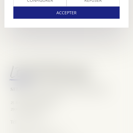
CONFIGURER
REFUSER
ACCEPTER
LEXAURA Avocats
SELARL VARET-DESFORET Avocats Associés
25 Rue de la République
25000 Besançon
Tél : 03 81 25 50 62