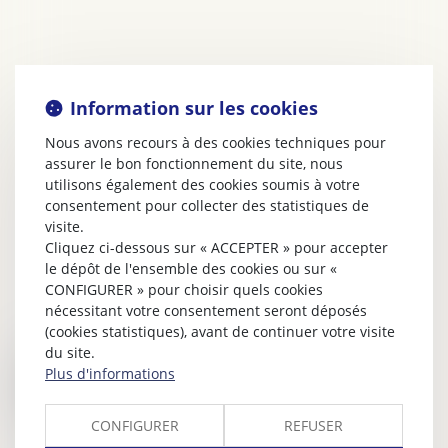
Information sur les cookies
Nous avons recours à des cookies techniques pour
assurer le bon fonctionnement du site, nous
utilisons également des cookies soumis à votre
consentement pour collecter des statistiques de
visite.
Cliquez ci-dessous sur « ACCEPTER » pour accepter
le dépôt de l'ensemble des cookies ou sur «
CONFIGURER » pour choisir quels cookies
nécessitant votre consentement seront déposés
(cookies statistiques), avant de continuer votre visite
La procédure de divorce est
du site.
Plus d'informations
simplifiée :
CONFIGURER
REFUSER