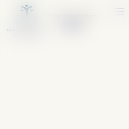
Nos services numériques
L
E
X
A
URA
a
v
ocats
SELARL VARET-DESFORET
Avocats Associés