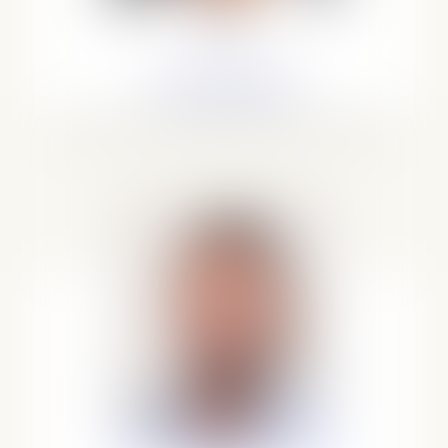
Avocat
Voir le détail
Alcide
desforet