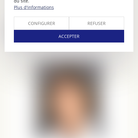
du site.
Plus d'informations
CONFIGURER
REFUSER
Les avocats
ACCEPTER
Claude
varet