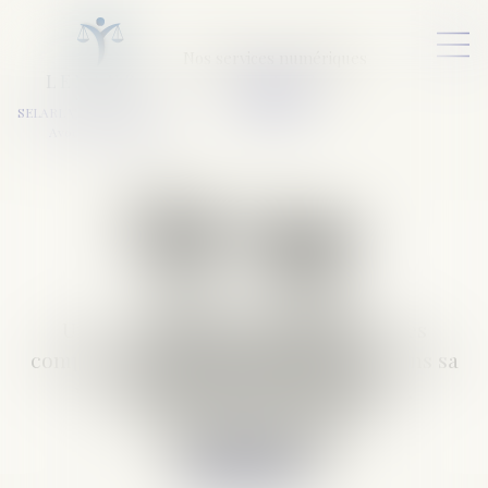
Nos services numériques
L
E
X
A
URA
a
v
ocats
SELARL VARET-DESFORET
Avocats Associés
Notre équipe
Une équipe réactive aux compétences
complémentaires, qui puise sa force dans sa
volonté de toujours vous satisfaire.
En savoir plus