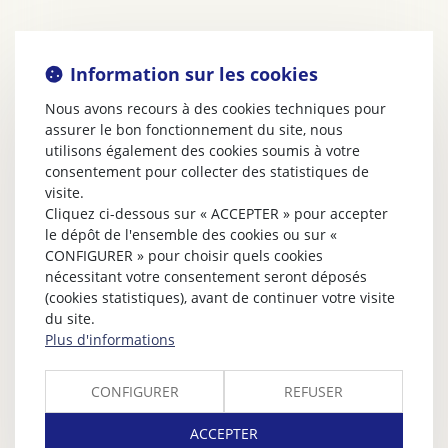
Information sur les cookies
Nous avons recours à des cookies techniques pour
assurer le bon fonctionnement du site, nous
utilisons également des cookies soumis à votre
consentement pour collecter des statistiques de
visite.
Cliquez ci-dessous sur « ACCEPTER » pour accepter
le dépôt de l'ensemble des cookies ou sur «
CONFIGURER » pour choisir quels cookies
nécessitant votre consentement seront déposés
(cookies statistiques), avant de continuer votre visite
du site.
Plus d'informations
CONFIGURER
REFUSER
ACCEPTER