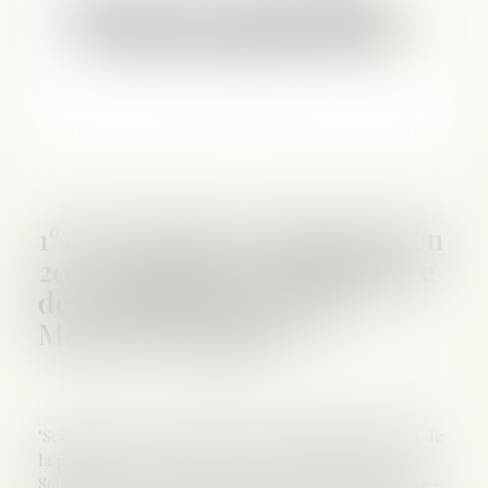
1% des violeurs condamnés" en
2016 : que faut-il comprendre
de ce chiffre avancé par
Marlène Schiappa ?
"Seulement 1% des violeurs sont condamnés et font de
la prison, ce n’est pas normal." Ce chiffre, Marlène
Schiappa l'a répété à deux reprises [...]. Que recouvre-