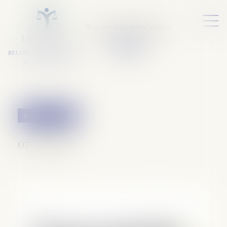
Nos services numériques
L
E
X
A
URA
a
v
ocats
SELARL VARET-DESFORET
Avocats Associés
Procédure pénale
07/05/2018