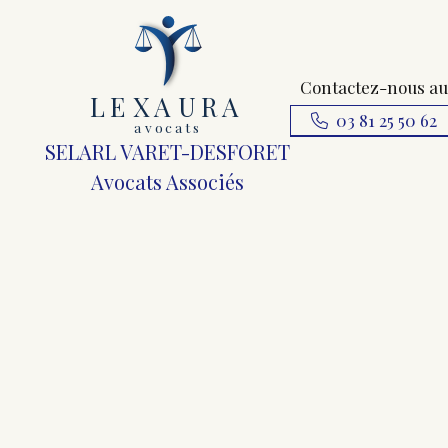
Contactez-nous au
L
E
X
A
URA
03 81 25 50 62
a
v
ocats
SELARL VARET-DESFORET
Avocats Associés