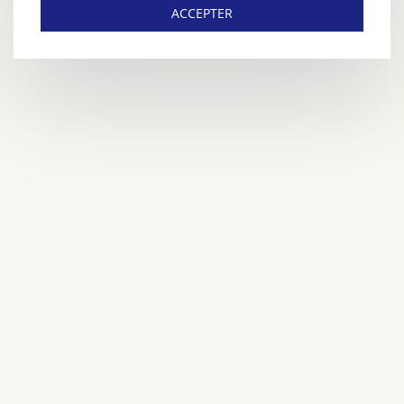
ACCEPTER