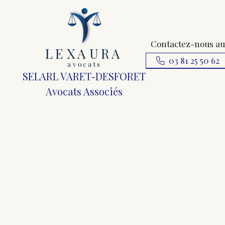
Contactez-nous au
L
E
X
A
URA
03 81 25 50 62
a
v
ocats
SELARL VARET-DESFORET
Avocats Associés