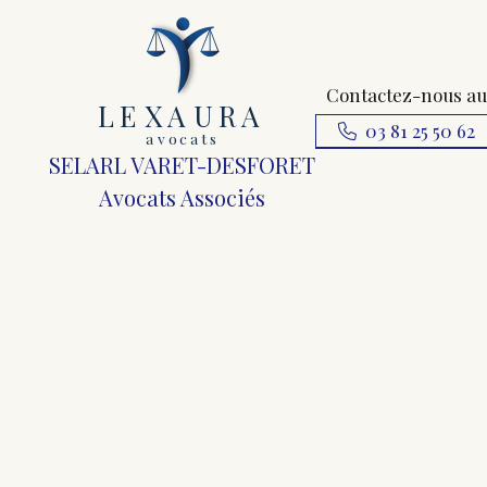
Contactez-nous au
L
E
X
A
URA
03 81 25 50 62
a
v
ocats
SELARL VARET-DESFORET
Avocats Associés