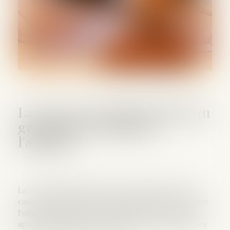
La Cour de cassation refuse un
grand procès pénal de
l'amiante
La responsabilité pénale des personnalités mises en
cause dans le scandale de l'amiante pourra-t-elle faire
l'objet d'un débat sur le fond ? Rien n'est moins sûr
après la décision de la Haute juridiction confirmant les