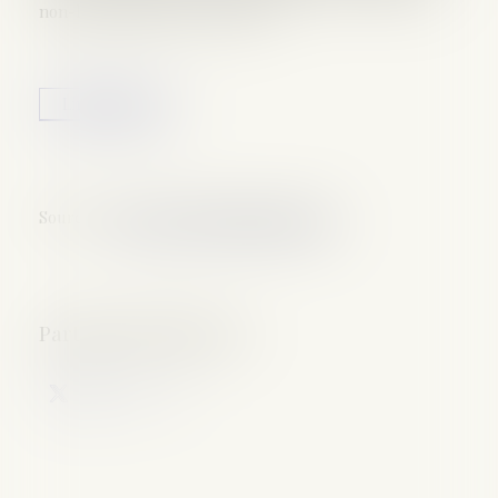
non-lieux prononcés en appel...
Lire la suite
Source :
www.actu-environnement.com