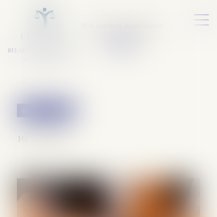
Nos services numériques
L
E
X
A
URA
a
v
ocats
SELARL VARET-DESFORET
Avocats Associés
Procédure pénale
19/12/2018