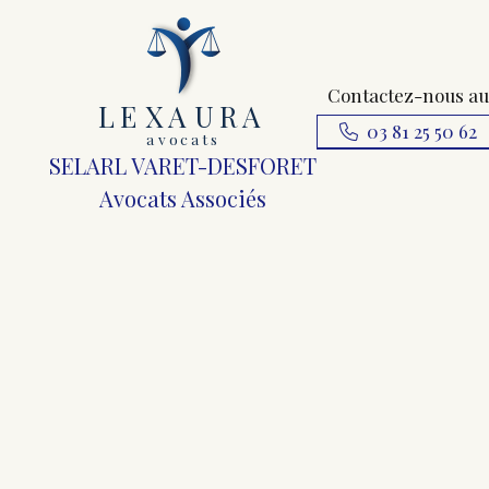
Contactez-nous au
L
E
X
A
URA
03 81 25 50 62
a
v
ocats
SELARL VARET-DESFORET
Avocats Associés