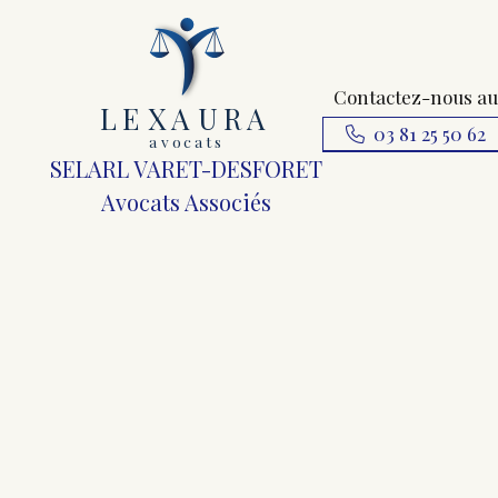
Contactez-nous au
L
E
X
A
URA
03 81 25 50 62
a
v
ocats
SELARL VARET-DESFORET
Avocats Associés