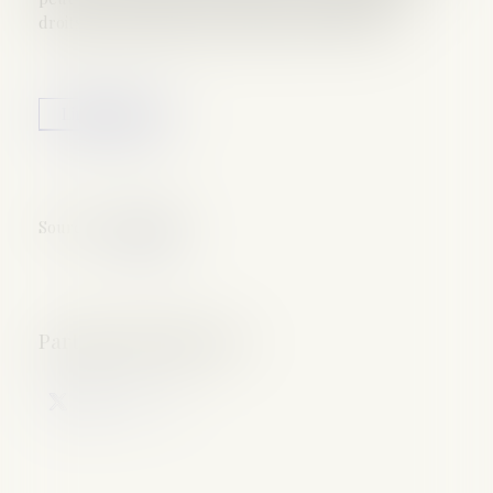
droits de succession s'il est pacsé avec un tiers...
Lire la suite
Source :
www.efl.fr