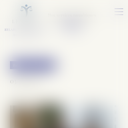
Nos services numériques
L
E
X
A
URA
a
v
ocats
SELARL VARET-DESFORET
Avocats Associés
Patrimoine et succession
03/07/2025