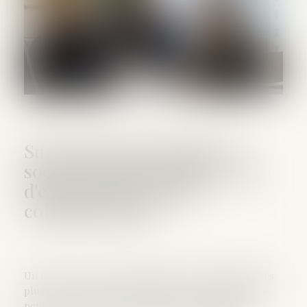
Succession entre frères et
soeurs vivant ensemble : pas
d'exonération pour le
collatéral pacsé
Un frère ou une soeur domicilié avec le défunt depuis
plus de 5 ans et âgé de plus de 50 ans (ou infirme) ne
peut pas bénéficier de l'exonération spécifique de