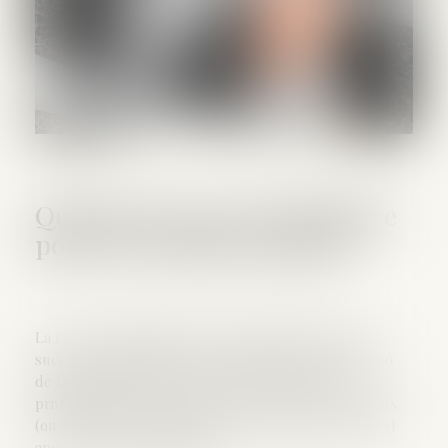
Quid de la réserve héréditaire
pour un Français expatrié
La réserve héréditaire est un des piliers du droit
successoral français. Dans les faits, c’est une portion
de la succession réservée à certains héritiers
privilégiés, dits « réservataires » que sont les enfants
(ou à défaut le conjoint). Le reste de la succession est
appelé « quotité disponible »...