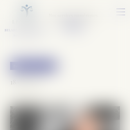
Nos services numériques
L
E
X
A
URA
a
v
ocats
SELARL VARET-DESFORET
Avocats Associés
Patrimoine et succession
18/07/2019