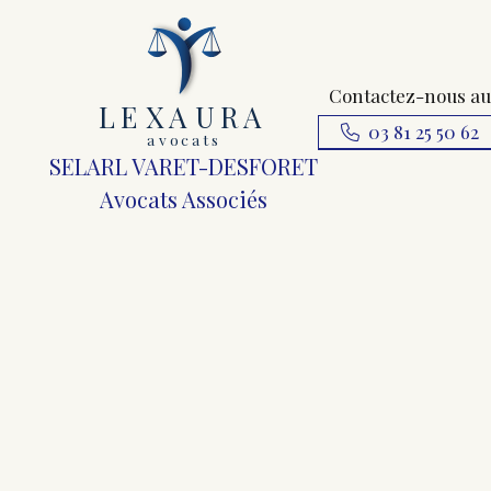
Contactez-nous au
L
E
X
A
URA
03 81 25 50 62
a
v
ocats
SELARL VARET-DESFORET
Avocats Associés