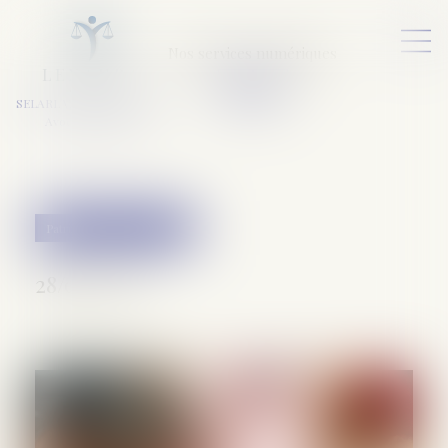
Nos services numériques
L
E
X
A
URA
a
v
ocats
SELARL VARET-DESFORET
Avocats Associés
Patrimoine et succession
28/02/2025