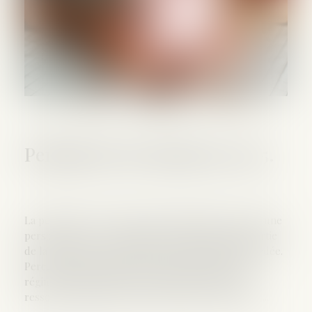
Pension de réversion en 2025.
La pension de réversion est la somme perçue, par une
personne veuve. Ce montant correspond à une partie
de la retraite de son époux ou de son épouse décédée.
Percevoir une pension de réversion servie par le
régime général en 2025, répond à un critère de
ressources annuelles pour la personne survivante...