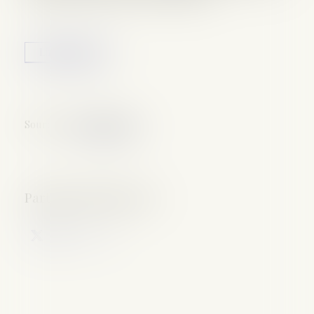
Lire la suite
Source :
www.lefigaro.fr