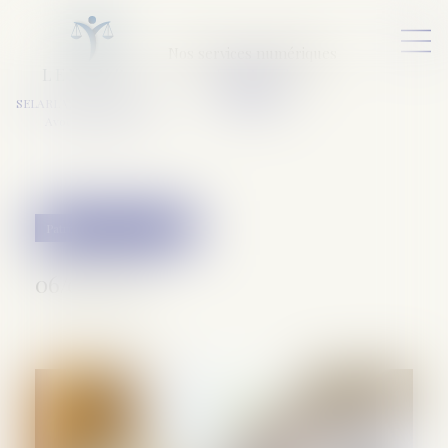
Nos services numériques
L
E
X
A
URA
a
v
ocats
SELARL VARET-DESFORET
Avocats Associés
Patrimoine et succession
06/02/2019