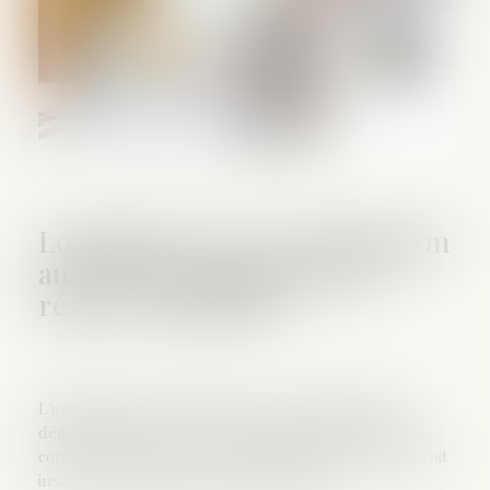
Loi finances 2019 : clarification
autour des donations avec
réserve d'usufruit
L'inquiétude n'a plus lieu d'être. Les donations en
démembrement avec réserve d'usufruit ne sont pas
concernées par la nouvelle définition de l'abus de droit
inscrite dans la dernière loi de finances...