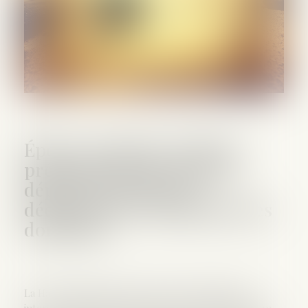
Époux communs en biens :
précisions sur le point de
départ de l’action en
déclaration de simulation des
donations
La Haute juridiction saisie à la suite de difficultés
intervenues dans le règlement de la succession d’un