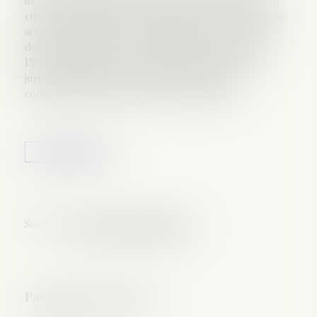
couple commun en biens, où un héritier réclamait une
action en déclaration de simulation concernant des
donations réalisées sur les biens communs, rejette
l’irrecevabilité pour prescription prononcée par la
juridiction du fond, et apporte des précisions
concernant les délais d’une telle demande...
Lire la suite
Source :
www.lemag-juridique.com