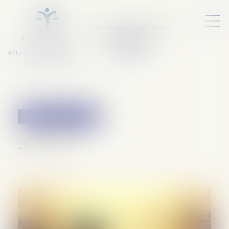
Nos services numériques
L
E
X
A
URA
a
v
ocats
SELARL VARET-DESFORET
Avocats Associés
Patrimoine et succession
26/01/2023