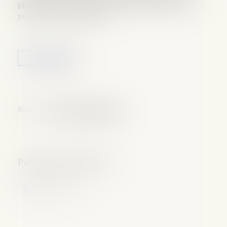
plus progressive, mais surtout plus importante, qui
pénaliserait les familles les...
Lire la suite
Source :
www.notretemps.com