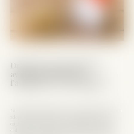
Droits de succession: les
avantages fiscaux de
l'assurance-vie en danger ?
La commission des Finances de l'Assemblée nationale a
adopté ce jeudi 17 octobre un amendement pour
augmenter la fiscalité sur les assurances vie dans le
cadre d'une succession. En résulterait une taxation