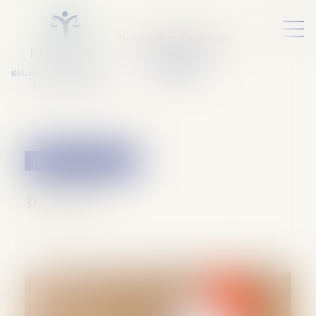
Nos services numériques
L
E
X
A
URA
a
v
ocats
SELARL VARET-DESFORET
Avocats Associés
Patrimoine et succession
31/10/2024