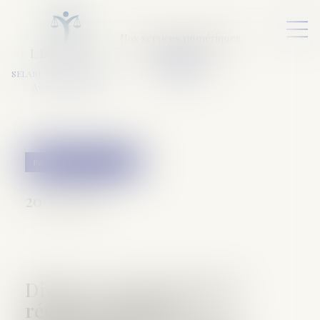
Nos services numériques
L
E
X
A
URA
a
v
ocats
SELARL VARET-DESFORET
Avocats Associés
Patrimoine et succession
20/12/2016
Divorce : un avocat pour
régler les intérêts