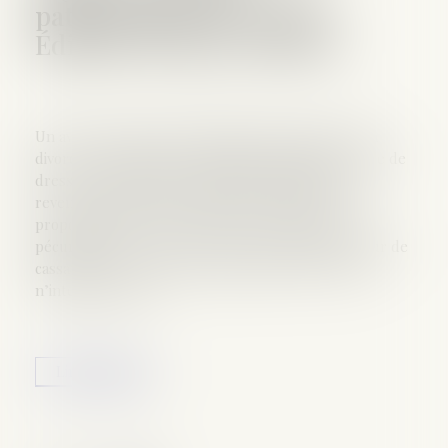
patrimoniaux du couple -
Éditions Francis Lefebvre
Un avocat peut-il être désigné, dans le cadre d’un
divorce, en qualité de professionnel qualifié, en vue de
dresser un inventaire estimatif des patrimoines et
revenus de chacun des époux et de faire des
propositions pour le règlement de leurs intérêts
pécuniaires (C. civ. art. 255, 9°) ? Oui, répond la Cour de
cassation. Les règles professionnelles des avocats
n’interdisent pas...
Lire la suite