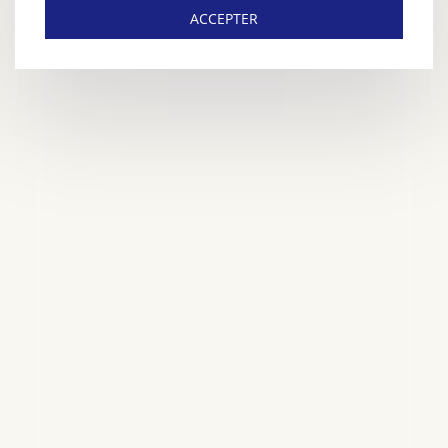
ACCEPTER