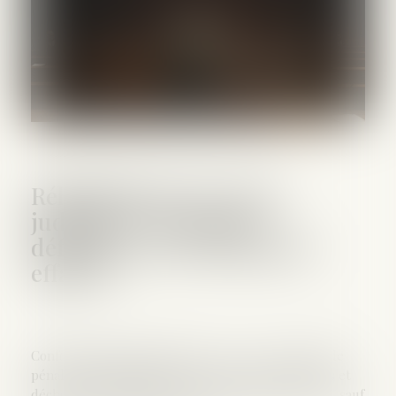
Réhabilitation du casier
judiciaire : les peines
définitives sont également
effacées
Conformément aux articles 133-13 et 133-16 du Code
pénal, la réhabilitation légale efface les incapacités et
déchéances résultant d’une condamnation pénale, sauf