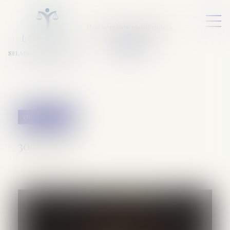
Nos services numériques
L
E
X
A
URA
a
v
ocats
SELARL VARET-DESFORET
Avocats Associés
(NPU) Infraction
30/06/2025