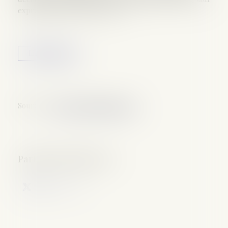
expressions prévues par la loi...
Lire la suite
Source :
www.lemag-juridique.com