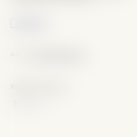
Lire la suite
Source :
www.leclubdesjuristes.com