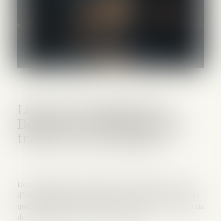
Livreurs des plateformes
Deliveroo et Uber Eats : une
traite des êtres humains ?
Des associations ont déposé une plainte pour « traite
d’êtres humains » visant Deliveroo et Uber Eats. Cette
qualification pénale interroge concernant les conditions
de travail des livreurs des plateformes...