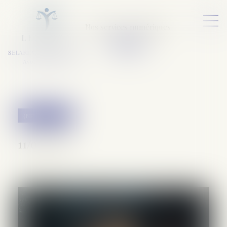
Nos services numériques
L
E
X
A
URA
a
v
ocats
SELARL VARET-DESFORET
Avocats Associés
(NPU) Infraction
11/05/2026