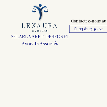
Contactez-nous au
L
E
X
A
URA
03 81 25 50 62
a
v
ocats
SELARL VARET-DESFORET
Avocats Associés