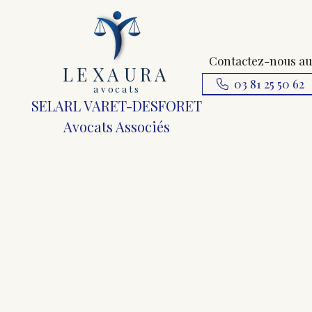
Contactez-nous au
L
E
X
A
URA
03 81 25 50 62
a
v
ocats
SELARL VARET-DESFORET
Avocats Associés