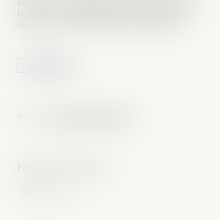
Résilience », avait significativement modifié le Code de
la propriété intellectuelle dans le but de favoriser la
concurrence sur le marché des pièces détachées...
Lire la suite
Source :
www.lemag-juridique.com