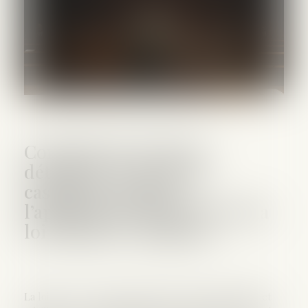
Contrefaçon de pièces
détachées : la Cour de
cassation confirme
l’application rétroactive de la
loi Climat et résilience
La loi n°2021-1104 du 22 août 2021, dite « loi Climat et