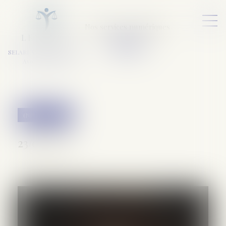
Nos services numériques
L
E
X
A
URA
a
v
ocats
SELARL VARET-DESFORET
Avocats Associés
(NPU) Infraction
23/06/2025