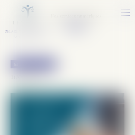
Nos services numériques
L
E
X
A
URA
a
v
ocats
SELARL VARET-DESFORET
Avocats Associés
Informations générales
11/03/2020