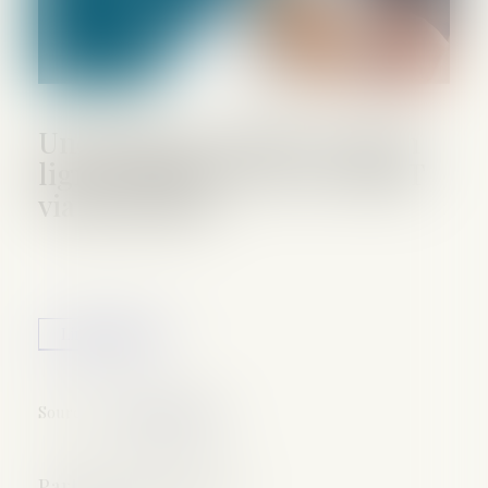
Une prise de rendez-vous en
ligne facilitée avec Me VARET
via Meet laW!
Lire la suite
Source :
www.meetlaw.fr