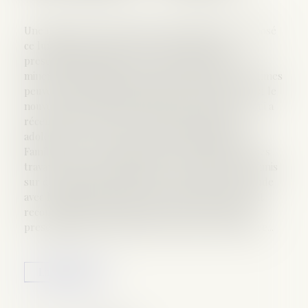
Une mission co-présidée par Flavie Flament a proposé
ce lundi de prolonger de dix ans le délai de
prescription des crimes sexuels commis sur des
mineurs. Aujourd'hui, avec le droit à l'oubli, les victimes
peuvent porter plainte jusqu'à l'âge de 38 ans. C'est le
nouveau combat de Flavie Flament. L'animatrice, qui a
récemment révélé avoir été violée durant son
adolescence, a présenté ce lundi à la ministre des
Familles, Laurence Rossignol, les conclusions de ses
travaux sur la prescription des crimes sexuels commis
sur des mineurs. Chargée de co-présider cette étude
avec le magistrat Jacques Calmettes, Flavie Flamant
recommande de prolonger de dix ans le délai de
prescription des viols lorsque la victime est mineure...
Lire la suite