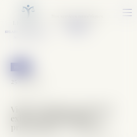
Nos services numériques
L
E
X
A
URA
a
v
ocats
SELARL VARET-DESFORET
Avocats Associés
Filiation
25/04/2017
Viol sur mineurs: pourquoi
existe-t-il un délai de
prescription ? - L'Express