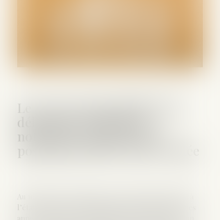
Le recours impossible de la
délivrance de l’acte de
notoriété constatant une
possession d’état : QPC rejetée
Au moment de sa naissance, une enfant est inscrite à
l’état civil comme étant la fille d’un couple. Quelques
années plus tard, l’enfant sollicite la délivrance d’un