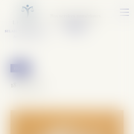
Nos services numériques
L
E
X
A
URA
a
v
ocats
SELARL VARET-DESFORET
Avocats Associés
Filiation
18/09/2024