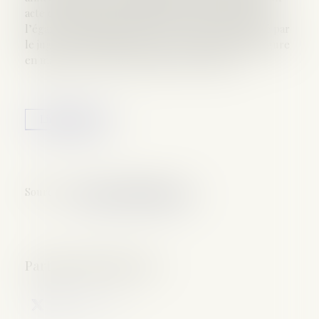
acte de notoriété constatant la possession d’état à
l’égard d’un homme décédé. Cet acte a été délivré par
le juge, et la mention de cette possession d’état figure
en marge de l’acte de naissance de l’enfant...
Lire la suite
Source :
www.lemag-juridique.com