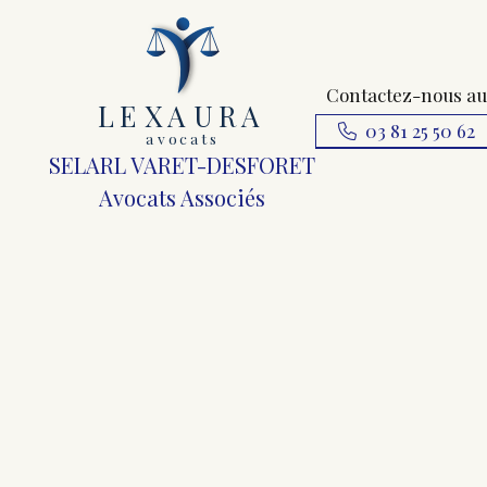
Contactez-nous au
L
E
X
A
URA
03 81 25 50 62
a
v
ocats
SELARL VARET-DESFORET
Avocats Associés