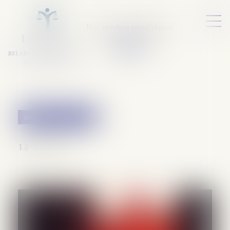
Nos services numériques
L
E
X
A
URA
a
v
ocats
SELARL VARET-DESFORET
Avocats Associés
Droit pénal des mineurs
14/11/2023