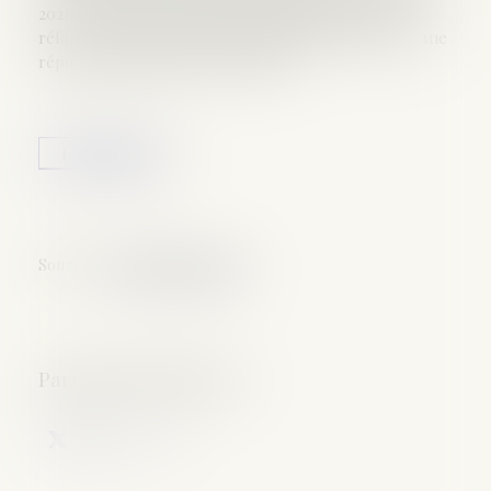
2021. Ce rapport confirme l’impact positif de cette
réforme qui a permis une plus grande réactivité et une
réponse plus efficace de la justice...
Lire la suite
Source :
www.justice.gouv.fr