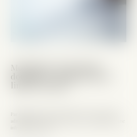
Modulation de l’amende
douanière : quelles sont les
limites du juge ?
Par définition, l’amende douanière est une sanction
administrative ou pénale relative à la commission d’une
infraction douanière...