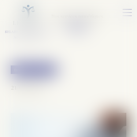
Nos services numériques
L
E
X
A
URA
a
v
ocats
SELARL VARET-DESFORET
Avocats Associés
Droit pénal des affaires
21/02/2024