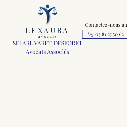
Contactez-nous au
L
E
X
A
URA
03 81 25 50 62
a
v
ocats
SELARL VARET-DESFORET
Avocats Associés