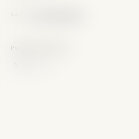
Source :
www.gazettedupalais.com