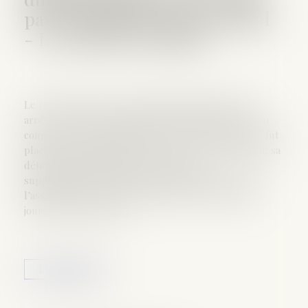
pas à l’équité du procès pénal
- La Gazette du Palais
Le requérant est un ressortissant bulgare qui fut
arrêté car il était soupçonné d’avoir commis, avec un
complice, un vol à main armée et deux meurtres. Il fut
placé en détention pour 24 heures et, le lendemain, sa
détention fut prolongée de trois jours
supplémentaires. Il allègue avoir demandé en vain
l’assistance d’un avocat pendant les trois premiers
jours de sa détention...
Lire la suite