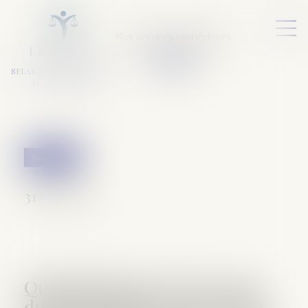
Nos services numériques
L
E
X
A
URA
a
v
ocats
SELARL VARET-DESFORET
Avocats Associés
Droit pénal
31/05/2017
Quand l’absence d’un avocat
durant la garde à vue ne nuit