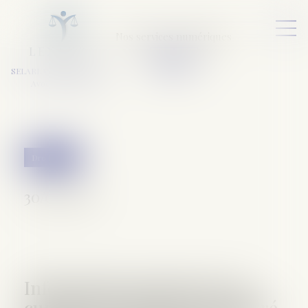
Nos services numériques
L
E
X
A
URA
a
v
ocats
SELARL VARET-DESFORET
Avocats Associés
Droit pénal
30/03/2017
Information impérative du
curateur d’un prévenu malgré