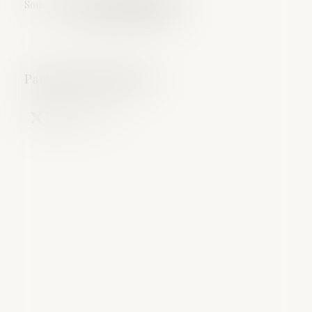
Source :
www.lemondedudroit.fr