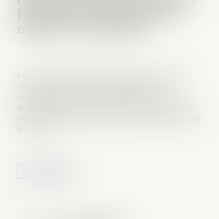
l’ignorance des juges de la
mesure de protection
Le curateur d'une personne majeure protégée doit
être avisé des poursuites, des décisions de
condamnation et des dates d’audience dont cette
dernière fait l'objet, malgré que les juges n’aient pas
connaissance de la mesure de protection dont bénéficie
le prévenu...
Lire la suite