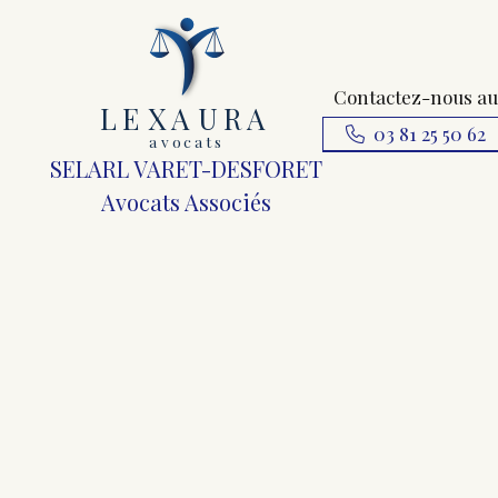
Contactez-nous au
L
E
X
A
URA
03 81 25 50 62
a
v
ocats
SELARL VARET-DESFORET
Avocats Associés