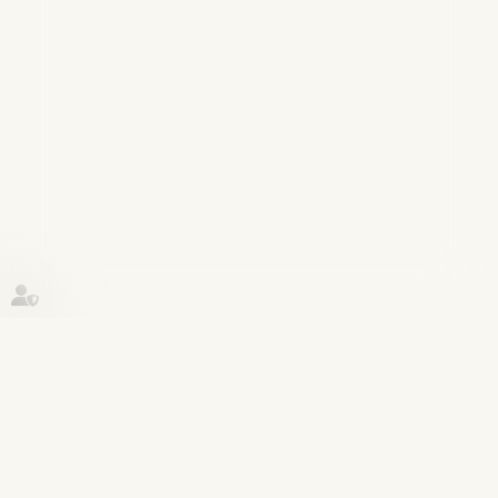
Historique
Droit pénal
18
août