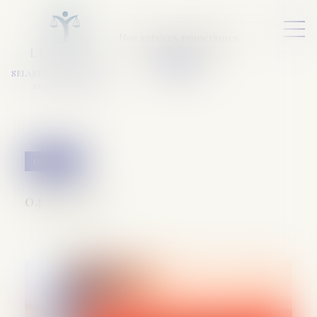
Nos services numériques
L
E
X
A
URA
a
v
ocats
SELARL VARET-DESFORET
Avocats Associés
Droit pénal
04/08/2022