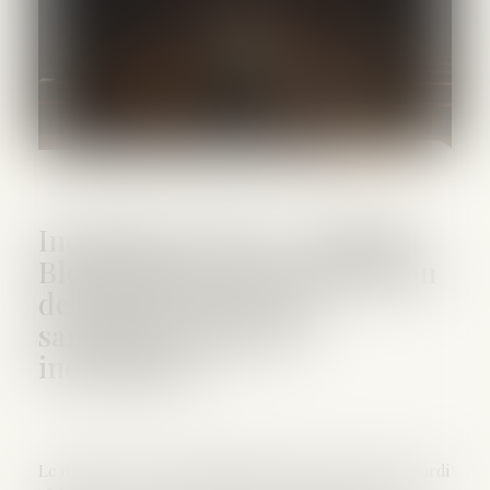
Incendies de forêt : Matthieu
Bloch dépose une proposition
de loi pour durcir les
sanctions contre les
incendiaires
Le député du Doubs, Matthieu Bloch, a annoncé, mardi