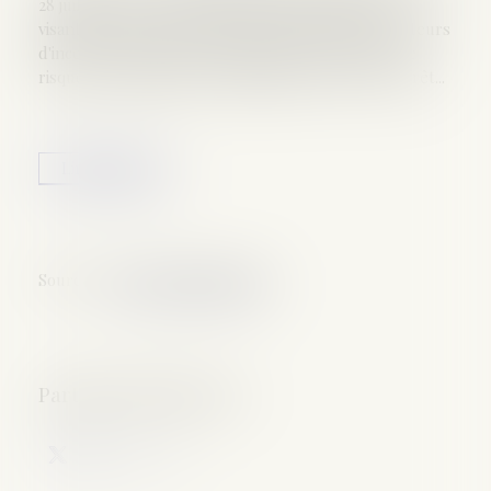
28 juillet 2026, avoir déposé une proposition de loi
visant à renforcer la réponse pénale contre les auteurs
d'incendies volontaires commis lors de périodes de
risque exceptionnel de propagation des feux de forêt...
Lire la suite
Source :
www.macommune.info