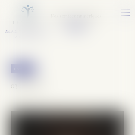
Nos services numériques
L
E
X
A
URA
a
v
ocats
SELARL VARET-DESFORET
Avocats Associés
Droit pénal
03/08/2026