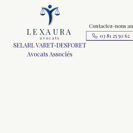
Contactez-nous au
L
E
X
A
URA
03 81 25 50 62
a
v
ocats
SELARL VARET-DESFORET
Avocats Associés