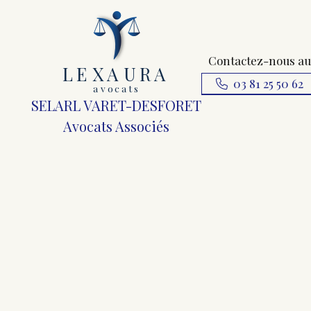
Contactez-nous au
L
E
X
A
URA
03 81 25 50 62
a
v
ocats
SELARL VARET-DESFORET
Avocats Associés