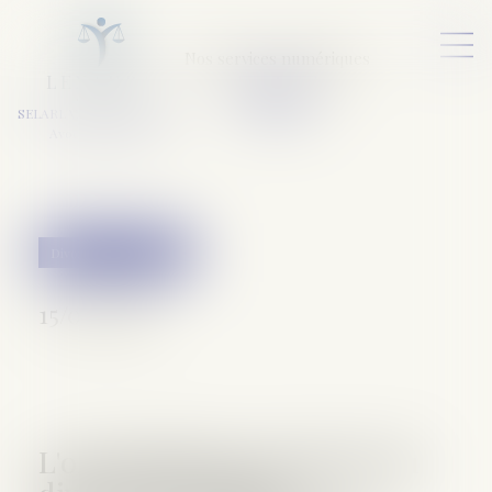
Nos services numériques
L
E
X
A
URA
a
v
ocats
SELARL VARET-DESFORET
Avocats Associés
Divorce et séparation
15/02/2018
L'organisation provisoire du