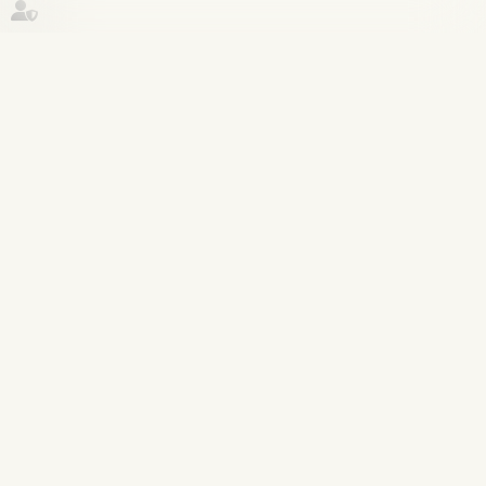
Historique
Divorce et séparation
20
mars
Divorce, contrat de retraite
complémentaire et attribution
préférentielle - Éditions Francis
Lefebvre