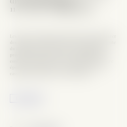
divorce peut durer -
11/02/2018 - ladepeche.fr
Les mesures provisoires lors du divorce peuvent durer
des années, et parmi elles, figure l'occupation gratuite
du domicile par l'un des époux. Le jugement qui
prononce le divorce, l'arrêt de cour d'appel qui le
confirme éventuellement ne permettent pas à l'autre
époux de réclamer un loyer, rappelle la Cour de
cassation, tant qu'un recours est possible...
Lire la suite