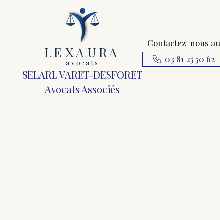
Contactez-nous au
L
E
X
A
URA
03 81 25 50 62
a
v
ocats
SELARL VARET-DESFORET
Avocats Associés