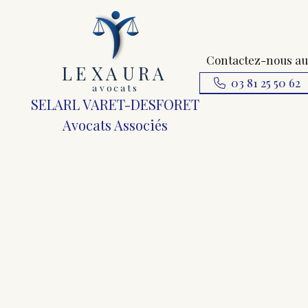
Contactez-nous au
L
E
X
A
URA
03 81 25 50 62
a
v
ocats
SELARL VARET-DESFORET
Avocats Associés