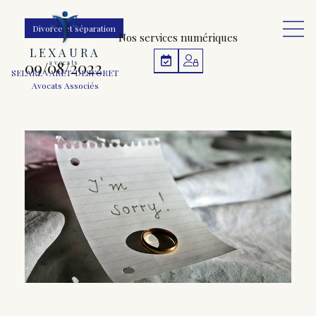
Nos services numériques
L
E
X
A
URA
a
v
ocats
SELARL VARET-DESFORET
Avocats Associés
Divorce et séparation
09/08/2022