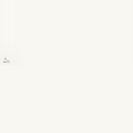
Historique
Couples et régime matrimoniaux
01
déc.