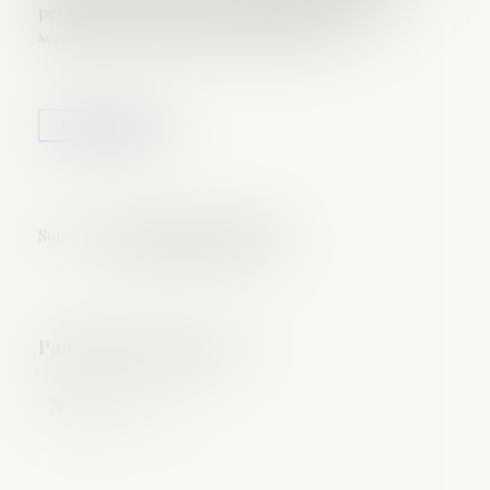
peuvent s’écouler entre la date d’ordonnance de
séparation et celle prononcé du divorce...
Lire la suite
Source :
www.labase-lextenso.fr