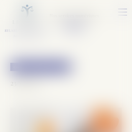
Nos services numériques
L
E
X
A
URA
a
v
ocats
SELARL VARET-DESFORET
Avocats Associés
Couples et régime matrimoniaux
23/11/2021