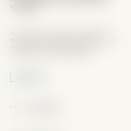
variable
Pour un couple, le mariage reste le statut le plus
avantageux pour la transmission du patrimoine en cas
de séparation ou de décès. Pour les familles
recomposées, le choix est plus délicat...
Lire la suite
Source :
www.lemonde.fr