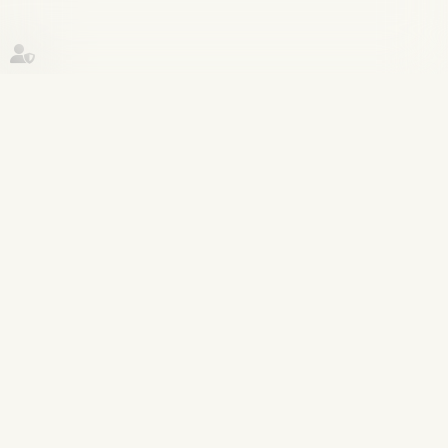
Historique
Couples et régime matrimoniaux
05
avr.
Pacs ou mariage : les différences
Lire la suite