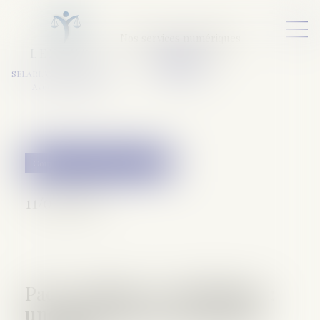
Nos services numériques
L
E
X
A
URA
a
v
ocats
SELARL VARET-DESFORET
Avocats Associés
Couples et régime matrimoniaux
11/04/2018
Pacs, mariage, concubinage :
une protection à géométrie