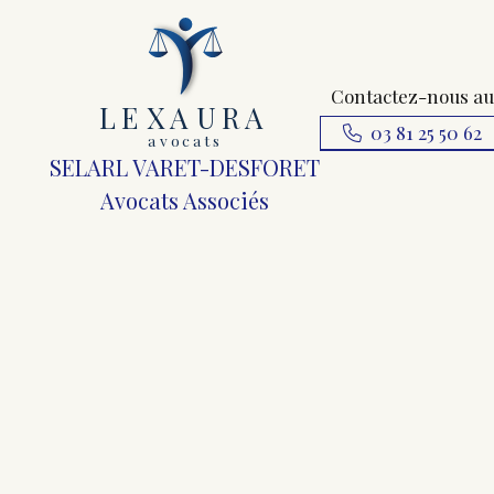
Contactez-nous au
L
E
X
A
URA
03 81 25 50 62
a
v
ocats
SELARL VARET-DESFORET
Avocats Associés