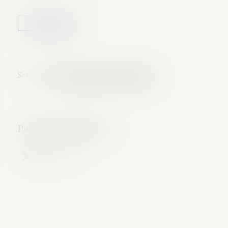
Lire la suite
Source :
www.maisondescommunes85.fr