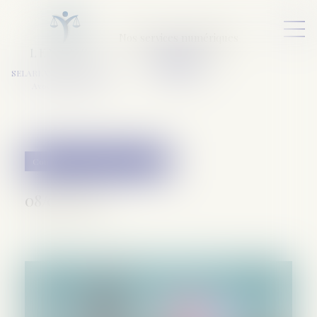
Nos services numériques
L
E
X
A
URA
a
v
ocats
SELARL VARET-DESFORET
Avocats Associés
Couples et régime matrimoniaux
08/04/2020