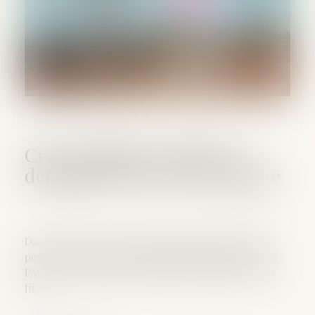
Crise sanitaire actuelle et
demande de PACS ou mariage
Dans le cadre de la crise sanitaire actuelle, le maire
peut-il refuser la réception et l'enregistrement d'un
PACS ? Peut-il annuler un mariage dont la date était
fixée...