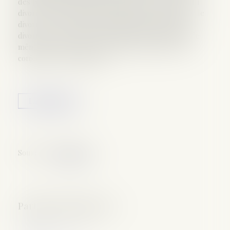
des personnes qui se sont mariées en 2016 après un
divorce ont 40 ans ou plus. La durée écoulée entre le
divorce et le remariage est plus longue pour les
divorcés qui, en 2016, se marient avec un conjoint de
même sexe que pour ceux qui se marient avec un
conjoint de sexe différent...
Lire la suite
Source :
www.insee.fr