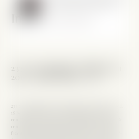
233 000 mariages célébrés en
2016 - Insee Focus - 110
233 000 mariages ont été célébrés en France en 2016.
18 % des mariés de 2016 étaient divorcés. Parmi ces
remariés, un tiers a divorcé depuis moins de 5 ans. Se
remarier peu de temps après un divorce est moins
fréquent aujourd’hui qu’il y a vingt ans. Près de 80 %