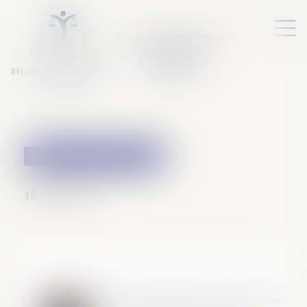
Nos services numériques
L
E
X
A
URA
a
v
ocats
SELARL VARET-DESFORET
Avocats Associés
Couples et régime matrimoniaux
18/04/2018